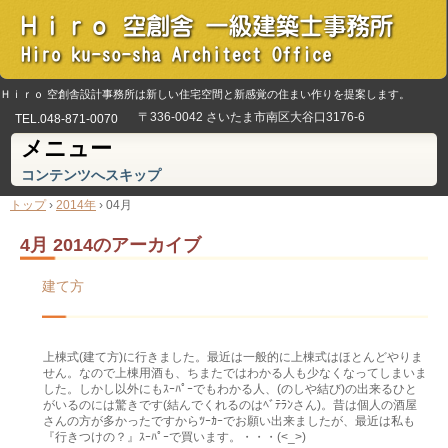
Ｈｉｒｏ 空創舎設計事務所は新しい住宅空間と新感覚の住まい作りを提案します。
〒336-0042 さいたま市南区大谷口3176-6
TEL.
048-871-0070
メニュー
コンテンツへスキップ
トップ
›
2014年
›
04月
4月 2014
のアーカイブ
建て方
上棟式(建て方)に行きました。最近は一般的に上棟式はほとんどやりま
せん。なので上棟用酒も、ちまたではわかる人も少なくなってしまいま
した。しかし以外にもｽｰﾊﾟｰでもわかる人、(のしや結び)の出来るひと
がいるのには驚きです(結んでくれるのはﾍﾞﾃﾗﾝさん)。昔は個人の酒屋
さんの方が多かったですからﾂｰｶｰでお願い出来ましたが、最近は私も
『行きつけの？』ｽｰﾊﾟｰで買います。・・・(<_>)