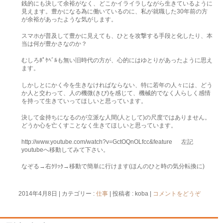
銭的にも決して余裕がなく、どこかイライラしながら生きているように
見えます。豊かになる為に働いているのに、私が就職した30年前の方
が余裕があったような気がします。
スマホが普及して豊かに見えても、ひとを攻撃する手段と化したり、本
当は何が豊かさなのか？
むしろﾎﾟｹﾍﾞﾙも無い旧時代の方が、心的にはゆとりがあったように思え
ます。
しかしとにかく今を生きなければならない、特に若年の人々には、どう
か人と交わって、人の機微(きび)を感じて、機械的でなく人らしく感情
を持って生きていってほしいと思っています。
決して金持ちになるのが立派な人間(人として)の尺度ではありません。
どうか心を亡くすことなく生きてほしいと思っています。
http://www.youtube.com/watch?v=GctOQnOLfcc&feature 左記
youtubeへ移動してみて下さい。
なぞる→右ｸﾘｯｸ→移動で簡単に行けます(ほんのひと時の気分転換に)
2014年4月8日
|
カテゴリー :
仕事
|
投稿者 : koba
|
コメントをどうぞ