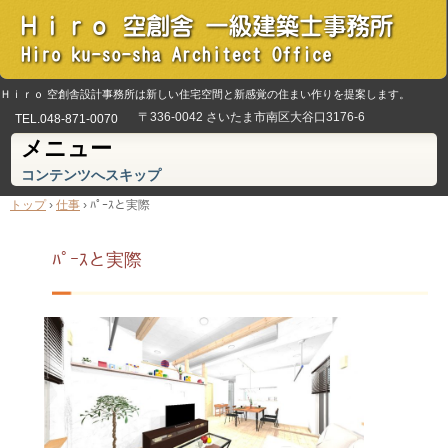
Ｈｉｒｏ 空創舎設計事務所は新しい住宅空間と新感覚の住まい作りを提案します。
〒336-0042 さいたま市南区大谷口3176-6
TEL.
048-871-0070
メニュー
コンテンツへスキップ
トップ
›
仕事
›
ﾊﾟｰｽと実際
ﾊﾟｰｽと実際