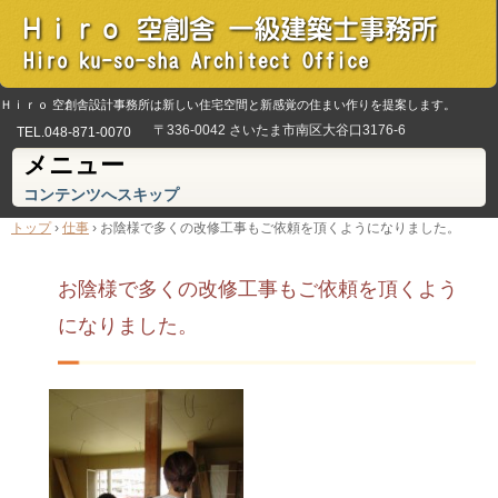
Ｈｉｒｏ 空創舎設計事務所は新しい住宅空間と新感覚の住まい作りを提案します。
〒336-0042 さいたま市南区大谷口3176-6
TEL.
048-871-0070
メニュー
コンテンツへスキップ
トップ
›
仕事
›
お陰様で多くの改修工事もご依頼を頂くようになりました。
お陰様で多くの改修工事もご依頼を頂くよう
になりました。