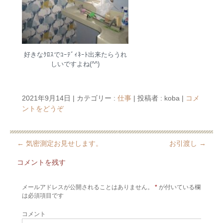
好きなｸﾛｽでｺｰﾃﾞｨﾈｰﾄ出来たらうれ
しいですよね(^^)
2021年9月14日
|
カテゴリー :
仕事
|
投稿者 : koba
|
コメ
ントをどうぞ
←
気密測定お見せします。
お引渡し
→
コメントを残す
メールアドレスが公開されることはありません。
*
が付いている欄
は必須項目です
コメント