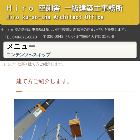
Ｈｉｒｏ 空創舎設計事務所は新しい住宅空間と新感覚の住まい作りを提案します。
〒336-0042 さいたま市南区大谷口3176-6
TEL.
048-871-0070
メニュー
コンテンツへスキップ
トップ
›
仕事
›
建て方ご紹介します。
建て方ご紹介します。